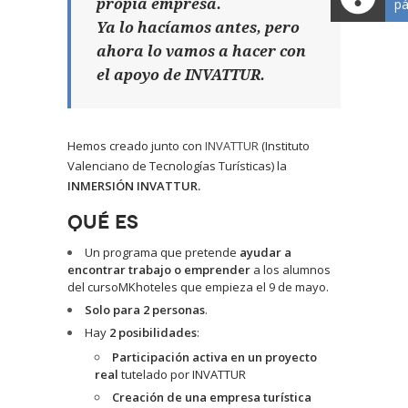
pá
propia empresa.
Ya lo hacíamos antes, pero
ahora lo vamos a hacer con
el apoyo de INVATTUR.
Hemos creado junto con
INVATTUR
(Instituto
Valenciano de Tecnologías Turísticas) la
INMERSIÓN INVATTUR.
QUÉ ES
Un programa que pretende
ayudar a
encontrar trabajo o emprender
a los alumnos
del cursoMKhoteles que empieza el 9 de mayo.
Solo para 2 personas
.
Hay
2 posibilidades
:
Participación activa en un proyecto
real
tutelado por INVATTUR
Creación de una empresa turística