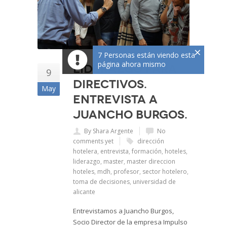
×
7 Personas están viendo esta
página ahora mismo
Liderazgo para
9
directivos.
May
Entrevista a
Juancho Burgos.
By Shara Argente
No
comments yet
dirección
hotelera
,
entrevista
,
formación
,
hoteles
,
liderazgo
,
master
,
master direccion
hoteles
,
mdh
,
profesor
,
sector hotelero
,
toma de decisiones
,
universidad de
alicante
Entrevistamos a Juancho Burgos,
Socio Director de la empresa Impulso