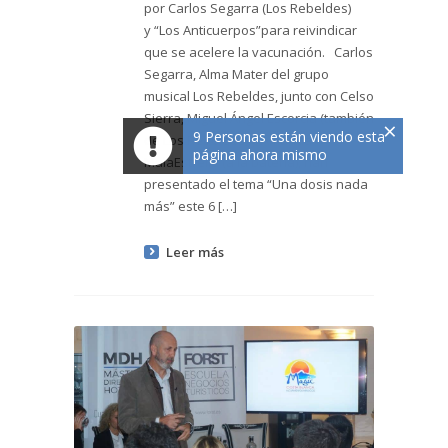
por Carlos Segarra (Los Rebeldes)
y “Los Anticuerpos”para reivindicar
que se acelere la vacunación. Carlos
Segarra, Alma Mater del grupo
musical Los Rebeldes, junto con Celso
Sierra, Miguel Ángel Escorcia (también
×
9 Personas están viendo esta
de Los Rebeldes) y Amanda
página ahora mismo
MalaEstrella (a la batería), han
presentado el tema “Una dosis nada
más” este 6 […]
Leer más