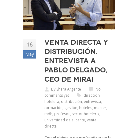
Venta directa y
16
distribución.
May
Entrevista a
Pablo Delgado,
CEO de Mirai
By Shara Argente
No
comments yet
dirección
hotelera
,
distribución
,
entrevista
,
formación
,
gestión
,
hoteles
,
master
,
mdh
,
profesor
,
sector hotelero
,
universidad de alicante
,
venta
directa
Con el objetivo de profundizar en la