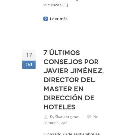
iniciativas […]
Leer más
7 últimos
17
consejos por
Oct
Javier Jiménez,
Director del
Master en
Dirección de
Hoteles
By Shara Argente
No
comments yet
El pasado 20 de septiembre se