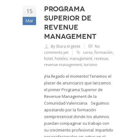
Programa
15
Superior de
Mar
Revenue
Management
By Shara Argente
No
comments yet
curso
,
formación
,
hotel
,
hoteles
,
management
,
revenue
,
revenue management
,
turismo
¡Ha llegado el momento! Tenemos el
placer de anunciaros que lanzamos
el primer Programa Superior de
Revenue Management de la
Comunidad Valenciana. Seguimos
apostando por la formación
semipresencial donde los alumnos
puedan compaginar su trabajo con
su crecimiento profesional. Impartido
por profesionales en activo en el