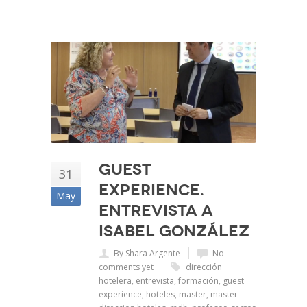
Guest
31
Experience.
May
Entrevista a
Isabel González
By Shara Argente
No
comments yet
dirección
hotelera
,
entrevista
,
formación
,
guest
experience
,
hoteles
,
master
,
master