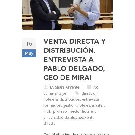
Venta directa y
16
distribución.
May
Entrevista a
Pablo Delgado,
CEO de Mirai
By Shara Argente
No
comments yet
dirección
hotelera
,
distribución
,
entrevista
,
formación
,
gestión
,
hoteles
,
master
,
mdh
,
profesor
,
sector hotelero
,
universidad de alicante
,
venta
directa
Con el objetivo de profundizar en la