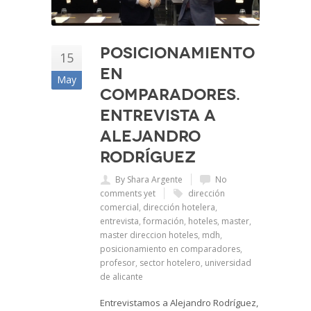
Posicionamiento
15
en
May
comparadores.
Entrevista a
Alejandro
Rodríguez
By Shara Argente
No
comments yet
dirección
comercial
,
dirección hotelera
,
entrevista
,
formación
,
hoteles
,
master
,
master direccion hoteles
,
mdh
,
posicionamiento en comparadores
,
profesor
,
sector hotelero
,
universidad
de alicante
Entrevistamos a Alejandro Rodríguez,