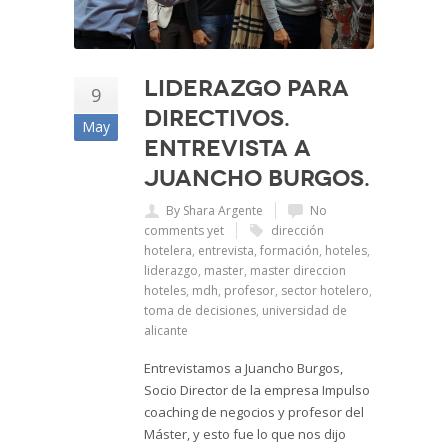
Liderazgo para
9
directivos.
May
Entrevista a
Juancho Burgos.
By Shara Argente
No
comments yet
dirección
hotelera
,
entrevista
,
formación
,
hoteles
,
liderazgo
,
master
,
master direccion
hoteles
,
mdh
,
profesor
,
sector hotelero
,
toma de decisiones
,
universidad de
alicante
Entrevistamos a Juancho Burgos,
Socio Director de la empresa Impulso
coaching de negocios y profesor del
Máster, y esto fue lo que nos dijo